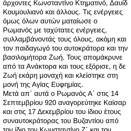
άρχοντες Κωνσταντίνο Κτηματινό, Δαυίδ
Κουμουλιανό και άλλους. Τις ενέργειες
όμως όλων αυτών ματαίωσε ο
Ρωμανός με ταχύτατες ενέργειες,
συλλαμβάνοντάς τους όλους, ακόμη και
τον παιδαγωγό του αυτοκράτορα και την
βασιλομήτορα Ζωή. Τους απομάκρυνε
από τα Ανάκτορα και τους εξόρισε, η δε
Ζωή εκάρη μοναχή και κλείστηκε στη
μονή της Αγίας Ευφημίας.
Μετά απ΄ αυτά ο Ρωμανός Α΄ στις
14
Σεπτεμβρίου
920 αναγορεύτηκε Καίσαρ
και στις
17 Δεκεμβρίου
του ίδιου έτους
συναυτοκράτορας του Βυζαντίου από
τον ίδιο τον Κωνσταντίνο Ζ΄ και τον