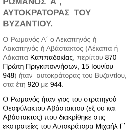
ΡΩΜΑΝΟΣ
Α΄,
ΑΥΤΟΚΡΑΤΟΡΑΣ
ΤΟΥ
ΒΥΖΑΝΤΙΟΥ.
Ο
Ρωμανός Α΄ ο Λεκαπηνός ή
Λακαπηνός
ή Αβάστακτος (Λέκαπα ή
Λάκαπα
Καππαδοκίας
, περίπου
870
–
Πρώτη
Πριγκιποννήσων
,
15 Ιουνίου
948
) ήταν
αυτοκράτορας του Βυζαντίου,
στα έτη
920
με
944
.
Ο Ρωμανός ήταν γιος του στρατηγού
Θεοφύλακτου Αβάστακτου (εξ ου και
Αβάστακτος) που διακρίθηκε στις
εκστρατείες του Αυτοκράτορα
Μιχαήλ Γ΄