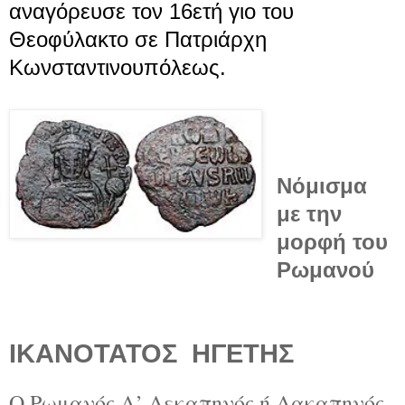
αναγόρευσε τον 16ετή γιο του
Θεοφύλακτο
σε Πατριάρχη
Κωνσταντινουπόλεως.
Νόμισμα
με την
μορφή του
Ρωμανού
ΙΚΑΝΟΤΑΤΟΣ
ΗΓΕΤΗΣ
Ο Ρωμανός Α’ Λεκαπηνός ή Λακαπηνός