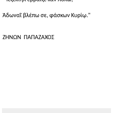
Ἀδωναῒ βλέπω σε, φάσκων Κυρίῳ."
ΖΗΝΩΝ ΠΑΠΑΖΑΧΟΣ