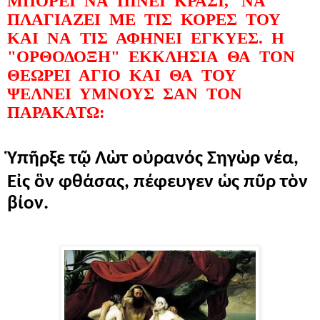
ΜΠΟΡΕΙ ΝΑ ΠΙΝΕΙ ΚΡΑΣΙ, ΝΑ
ΠΛΑΓΙΑΖΕΙ ΜΕ ΤΙΣ ΚΟΡΕΣ ΤΟΥ
ΚΑΙ ΝΑ ΤΙΣ ΑΦΗΝΕΙ ΕΓΚΥΕΣ. Η
"ΟΡΘΟΔΟΞΗ" ΕΚΚΛΗΣΙΑ ΘΑ ΤΟΝ
ΘΕΩΡΕΙ ΑΓΙΟ ΚΑΙ ΘΑ ΤΟΥ
ΨΕΛΝΕΙ ΥΜΝΟΥΣ ΣΑΝ ΤΟΝ
ΠΑΡΑΚΑΤΩ:
Ὑ
π
ῆ
ρξε τ
ῷ
Λ
ὼ
τ ο
ὐ
ραν
ό
ς Σηγ
ὼ
ρ ν
έ
α,
Ε
ἰ
ς
ὃ
ν φθ
ά
σας, π
έ
φευγεν
ὡ
ς π
ῦ
ρ τ
ὸ
ν
β
ί
ον.