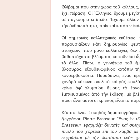
Θλίβομαι που στὴν χώρα τοῦ κάλλους, 
ἔχει πέραση. Οἱ Ἕλληνες, ἔχουμε μεγί
σὲ παγκόσμιο ἐπίπεδο. Ἔχουμε ἄλλον 
τὴν ἀνθρωπότητα, πρὶν καὶ κατόπιν ἑκ
Οἱ σημερινὲς καλλιτεχνικὲς ἐκθέσεις,
παρουσιάζουν κάτι δημιουργίες ψευ
στοιχείων, που μόνο καλλιτέχνες δὲν π
βαθυστόχαστα βλέμματα, κοιτοῦν ἐπὶ 
τὸ ἄλλο. Πίσω, ὁ γεννήτωρ τοῦ ἐμε
βλοσυρός, ἐξουθενωμένος κατόπιν τ
κονσερβοκούτια. Παραδίπλα, ἕνας κρι
χονδρὸ κόκκινο σκελετὸ καὶ ρόζ φουλά
κρίνει ἀφ’ ὀλυμπίου ὕψους τὸ ἔργ
ἐμπνευσμένος ἀπὸ τὴν ἔκθεση, μὲ βλέμ
ποιοὶ εἶναι αὐτοὶ οἱ κριτικοί, εἶναι τὸ πα
Κάποτε ἕνας Σουηδὸς δημοσιογράφος 
ζωγράφου Pierre Brasseur. Ἕνας ἐκ τ
Brass
ε
eur
ἐφαρμόζει δυνατὲς καὶ σκλη
πινέλο του χορεύει ἐπὶ τοῦ καμβᾶ μ
ἐκφράζεται μὲ τὴν λεπτότητα ἕνὸς χο