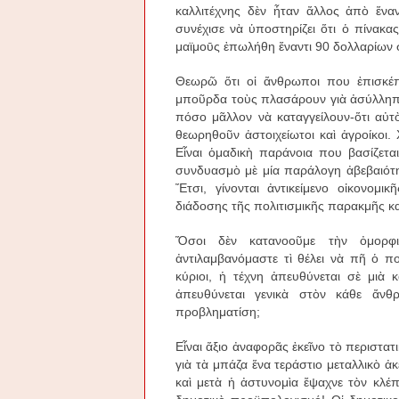
καλλιτέχνης δὲν ἦταν ἄλλος ἀπὸ ἕναν
συνέχισε νὰ ὑποστηρίζει ὅτι ὁ πίνακας
μαϊμοῡς ἐπωλήθη ἔναντι 90 δολλαρίων σ
Θεωρῶ ὅτι οἱ ἄνθρωποι που ἐπισκέπτο
μποῦρδα τοὺς πλασάρουν γιὰ ἀσύλληπτο
πόσο μᾶλλον νὰ καταγγείλουν-ὅτι αὐτ
θεωρηθοῦν ἀστοιχείωτοι καὶ ἀγροίκοι. 
Εἶναι ὁμαδικὴ παράνοια που βασίζετ
συνδυασμὸ μὲ μία παράλογη ἀβεβαιότη
Ἔτσι, γίνονται ἀντικείμενο οἰκονομ
διάδοσης τῆς πολιτισμικῆς παρακμῆς κα
Ὅσοι δὲν κατανοοῦμε τὴν ὀμορφιὰ
ἀντιλαμβανόμαστε τὶ θέλει νὰ πῆ ὁ ποι
κύριοι, ἡ τέχνη ἀπευθύνεται σὲ μιὰ
ἀπευθύνεται γενικὰ στὸν κάθε ἄνθ
προβληματίση;
Εἶναι ἄξιο ἀναφορᾶς ἐκεῖνο τὸ περιστα
γιὰ τὰ μπάζα ἕνα τεράστιο μεταλλικὸ 
καὶ μετὰ ἡ ἀστυνομὶα ἔψαχνε τὸν κλέ