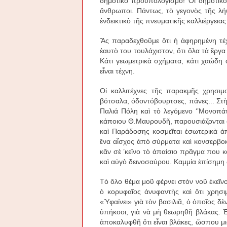
δημοτικὸ προϋπολογισμό! Οἱ δημοτικοὶ
ἄνθρωποι. Πάντως, τὸ γεγονὸς τῆς λή
ἐνδεικτικὸ τῆς πνευματικῆς καλλιέργει
Ἄς παραδεχθοῦμε ὅτι ἡ ἀφηρημένη τέχ
ἑαυτὸ του τουλάχιστον, ὅτι ὅλα τὰ ἔργα
Κάτι γεωμετρικὰ σχήματα, κάτι χαώδη 
εἶναι τέχνη.
Οἱ καλλιτέχνες τῆς παρακμῆς χρησιμ
βότσαλα, ὁδοντόβουρτσες, πάνες... Στὴ
Παλιά Πόλη καὶ τὸ λεγόμενο ‘’Μονοπά
κάποιου Θ.Μαυρουδῆ, παρουσιάζονται 
καὶ Παράδοσης κοσμεῖται ἐσωτερικὰ ἀ
ἕνα αἶσχος ἀπὸ σύρματα καὶ κονσερβο
κἄν σὲ ’κεῖνο τὸ ἀπαίσιο πρᾶγμα που κ
καὶ αὐγὸ δεινοσαύρου. Καμμία ἐπίσημη 
Τὸ ὅλο θέμα μοῦ φέρνει στὸν νοῦ ἐκεῖνο
ὁ κορυφαῖος ἀνυφαντὴς καὶ ὅτι χρησι
«Ὑφαίνει» γιὰ τὸν βασιλιᾶ, ὁ ὁποῖος δὲ
ὑπήκοοι, γιὰ νὰ μὴ θεωρηθῆ βλάκας. 
ἀποκαλυφθῆ ὅτι εἶναι βλάκες, ὥσπου μιὰ