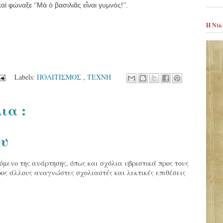
ὶ φώναξε ‘’Μὰ ὁ βασιλιᾶς εἶναι γυμνός!’’.
Η Νίκ
Labels:
ΠΟΛΙΤΙΣΜΟΣ
,
ΤΕΧΝΗ
ια :
ου
όμενο της ανάρτησης, όπως και σχόλια υβριστικά προς τους
ος άλλους αναγνώστες σχολιαστές και λεκτικές επιθέσεις