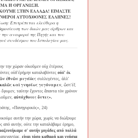
ΜΑ Ή ΟΡΓΑΝΩΣΗ.
ΚΟΥΜΕ ΣΤΗΝ ΕΛΛΑΔΑ!
ΕΙΜΑΣΤΕ
ΥΘΕΡΟΙ ΑΥΤΟΧΘΟΝΕΣ ΕΛΛΗΝΕΣ!
ίωση: Επιτρέπεται ελεύθερα η
ημοσίευση των δικών μας άρθρων και
ς την αναφορά της Πηγής και του
γού συνδέσμου του Ιστολογίου μας.
ην την χώραν ο
ἰ
κο
ῦ
μεν ο
ὐ
χ
ἑ
τέρους
δ'
κ
όντες ο
ὐ
δ'
ἐ
ρήμην καταλαβόντες
ο
ὐ
ἐ
ν
θν
ν μιγάδες
ῶ
ἐ
ῶ
συλλεγέντες,
ἀ
λλ'
ς κα
γνησίως γεγόναμεν
καλ
ῶ
ὶ
,
ὥ
στ'
ἐ
ξ
ρ
ἔ
φυμεν, ταύτην
ἔ
χοντες
ἅ
παντα τ
ὸ
ν χρόνον
τόχθονες
ντες».
λο
ῦ
μεν,
α
ὐ
ὄ
ράτης, «Πανηγυρικός», 24)
ικούμε αυτήν την χώρα, χωρίς να διώξουμε
ς από αυτήν, ούτε την καταλάβαμε έρημο,
μαζευτήκαμε σ' αυτήν μιγάδες από πολλά
 απεναντίας,
είναι τόσο καθαρή και γνήσια