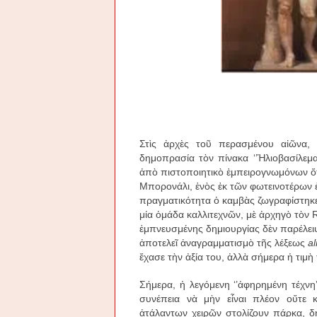
Στὶς ἀρχὲς τοῦ περασμένου αἰῶνα, 
δημοπρασία τὸν πίνακα ‘’Ἡλιοβασίλεμ
ἀπὸ πιστοποιητικὸ ἐμπειρογνωμόνων ὅτι
Μπορονάλι, ἑνὸς ἐκ τῶν φωτεινοτέρων
πραγματικότητα ὁ καμβὰς ζωγραφίστηκε
μία ὁμάδα καλλιτεχνῶν, μὲ ἀρχηγὸ τὸν R
ἐμπνευσμένης δημιουργίας δὲν παρέλει
ἀποτελεῖ ἀναγραμματισμὸ τῆς λέξεως
al
ἔχασε τὴν ἀξία του, ἀλλὰ σήμερα ἡ τιμὴ
Σήμερα, ἡ λεγόμενη ‘’ἀφηρημένη τέχνη’
συνέπεια νὰ μὴν εἶναι πλέον οὔτε 
ἀτάλαντων χειρῶν στολίζουν πάρκα, δημ