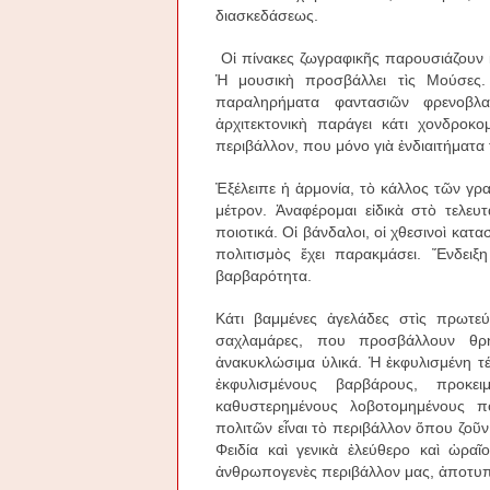
διασκεδάσεως.
Οἱ πίνακες ζωγραφικῆς παρουσιάζουν 
Ἡ μουσικὴ προσβάλλει τὶς Μούσες. 
παραληρήματα φαντασιῶν φρενοβλ
ἀρχιτεκτονικὴ παράγει κάτι χονδροκ
περιβάλλον, που μόνο γιὰ ἐνδιαιτήματ
Ἐξέλειπε ἡ ἁρμονία, τὸ κάλλος τῶν γρ
μέτρον. Ἀναφέρομαι εἰδικὰ στὸ τελευ
ποιοτικά. Οἱ βάνδαλοι, οἱ χθεσινοὶ κατα
πολιτισμὸς ἔχει παρακμάσει. Ἔνδειξ
βαρβαρότητα.
Κάτι βαμμένες ἀγελάδες στὶς πρωτεύ
σαχλαμάρες, που προσβάλλουν θρη
ἀνακυκλώσιμα ὑλικά. Ἡ ἐκφυλισμένη τ
ἐκφυλισμένους βαρβάρους, προκ
καθυστερημένους λοβοτομημένους π
πολιτῶν εἶναι τὸ περιβάλλον ὅπου ζοῦ
Φειδία καὶ γενικὰ ἐλεύθερο καὶ ὡρα
ἀνθρωπογενὲς περιβάλλον μας, ἀποτυπ