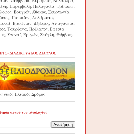
αίον, Στύμβερα, Κεραμεία, Βυλάζωρα,
μένη, Παρεμβολή, Πελαγονία, Τρίπολις,
λοφος, Βρυγιάς, Άθακος, Σκυρτωνία,
ίοπος, Πισσαίον, Αυδάριστος,
μεναί, Βρυάνιον, Δέβορος, Αντιγόνεια,
ρος, Ταυρίανα, Πρίλαπος, Εφεσία
μις, Στεναί, Εριγών, Ζεύγλη, Θύμβρις.
ΕΥΣ- ΔΙΑΔΙΚΤΥΑΚΟΣ ΔΙΑΥΛΟΣ
ληνικός Ηλιακός Δρόμος
τηση αυτού του ιστολογίου