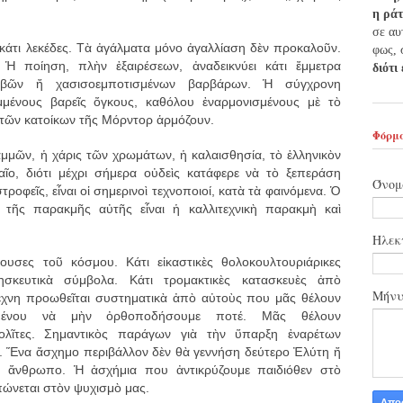
η ρά
σε αυ
κάτι λεκέδες. Τὰ ἀγάλματα μόνο ἀγαλλίαση δὲν προκαλοῦν.
φως, 
Ἡ ποίηση, πλὴν ἐξαιρέσεων, ἀναδεικνύει κάτι ἔμμετρα
διότι
αβῶν ἤ χασισοεμποτισμένων βαρβάρων. Ἡ σύγχρονη
ομμένους βαρεῖς ὄγκους, καθόλου ἐναρμονισμένους μὲ τὸ
α τῶν κατοίκων τῆς Μόρντορ ἁρμόζουν.
Φόρμα
αμμῶν, ἡ χάρις τῶν χρωμάτων, ἡ καλαισθησία, τὸ ἑλληνικὸν
ταῖο, διότι μέχρι σήμερα οὐδεὶς κατάφερε νὰ τὸ ξεπεράση
Όνομ
στροφεῖς, εἶναι οἱ σημερινοὶ τεχνοποιοί, κατὰ τὰ φαινόμενα. Ὁ
η τῆς παρακμῆς αὐτῆς εἶναι ἡ καλλιτεχνικὴ παρακμὴ καὶ
Ηλεκ
ουσες τοῦ κόσμου. Κάτι εἰκαστικὲς θολοκουλτουριάρικες
σκευτικὰ σύμβολα. Κάτι τρομακτικὲς κατασκευὲς ἀπὸ
Μήν
έχνη προωθεῖται συστηματικὰ ἀπὸ αὐτοὺς που μᾶς θέλουν
ειμένου νὰ μὴν ὀρθοποδήσουμε ποτέ. Μᾶς θέλουν
ολῖτες. Σημαντικὸς παράγων γιὰ τὴν ὕπαρξη ἐναρέτων
ν. Ἕνα ἄσχημο περιβάλλον δὲν θὰ γεννήση δεύτερο Ἐλύτη ἤ
ῖο ἄνθρωπο. Ἡ ἀσχήμια που ἀντικρύζουμε παιδιόθεν στὸ
ώνεται στὸν ψυχισμὸ μας.