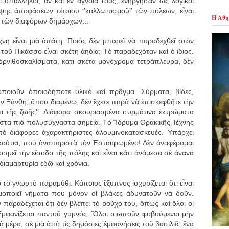
 ὑπάλληλοι, ἄν καὶ ἐν ἀγνοία τους, ἐνήργησαν ὡς λογικοὶ
ψης ἀποφάσεων τέτοιου ‘’καλλωπισμοῦ’’ τῶν πόλεων, εἶναι
Η Αθη
ας τῶν διαφόρων δημάρχων...
νη εἶναι μιὰ ἀπάτη. Ποιὸς δὲν μπορεῖ νὰ παραδεχθεῖ στὸν
 τοῦ Πικάσσο εἶναι σκέτη ἀηδία; Τὸ παραδεχόταν καὶ ὁ ἴδιος.
ὀρνιθοσκαλίσματα, κάτι σκέτα μονόχρομα τετράπλευρα, δὲν
οποιοῦν ὁποιοδήποτε ὑλικό καὶ πρᾶγμα. Σύρματα, βίδες,
ν Ξάνθη, ὅπου διαμένω, δὲν ἔχετε παρὰ νὰ ἐπισκεφθῆτε τὴν
τι τῆς ζωῆς’’. Διάφορα σκουριασμένα συρμάτινα ἐκτρώματα
στὰ πιὸ πολυσύχναστα σημεία. Τὸ Ἵδρυμα Θρακικῆς Τέχνης
πὸ διάφορες ἀχαρακτήριστες ἀλουμινοκατασκευές. Ὑπάρχει
κούτια, που ἀναπαριστᾶ τὸν Ἐσταυρωμένο! Δὲν ἀναφέρομαι
οσμεῖ τὴν εἴσοδο τῆς πόλης καὶ εἶναι κάτι ἀνάμεσα σὲ ἀνανᾱ
διαμαρτυρία ἐδῶ καὶ χρόνια.
 τὸ γνωστὸ παραμύθι. Κάποιος ἔξυπνος ἰσχυρίζεται ὅτι εἶναι
μοποιεῖ νήματα που μόνον οἱ βλάκες ἀδυνατοῦν νὰ δοῦν.
ν παραδέχεται ὅτι δὲν βλέπει τὸ ροῦχο του, ὅπως καὶ ὅλοι οἱ
Ἐμφανίζεται παντοῦ γυμνός. Ὅλοι σιωποῦν φοβούμενοι μὴν
 μέρα, σὲ μιὰ ἀπὸ τὶς δημόσιες ἐμφανήσεις τοῦ βασιλιᾶ, ἕνα