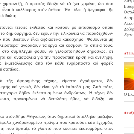
Αστρ
 χιμπαντζῆ, ὁ κριτικὸς ἔδειξε νὰ τὰ ’χει χαμένα, ὡστόσο
Ειδο
 εἶναι ὁ καλλίτερος στὴν ἔκθεση. Ἐν τέλει, ἡ ζωγραφιὰ τῆς
Οκτώ
ὲ ἰδιώτη.
Δερρ
Αλκο
νται τέτοιες ἐκθέσεις καὶ κοιτοῦν μὲ ἐκτασιασμὸ ὅποια
Δόβη
 δημιούργημα, δὲν ἔχουν τὴν εἰλικρίνεια νὰ παραδεχθοῦν-
Άρτε
ὸ που βλέπουν εἶναι ἀηδιαστικὰ κακάσχημο. Φοβοῦνται μὴ
Χειρότεραˑ ἀγοράζουν τὰ ἔργα καὶ κοσμοῦν τὰ σπίτια τους.
αι στὸ σύμπλεγμα φόβου νὰ γελοιοποιηθοῦν δημοσίως, σὲ
ΛΥΓΚ
τα καὶ ἀνασφάλεια γιὰ τὴν προσωπικὴ κρίση καὶ ἀντίληψη.
ικῆς ἐκμετάλλευσης ἀπὸ τὸν κάθε τυχάρπαστο καὶ φορεῖς
ὶ σαπίλας.
 τῆς ἀφηρημένης τέχνης, εἴμαστε ἀγράμματοι, δὲν
ητής καὶ γενικά, δὲν εἶναι γιὰ τὸ ἐπίπεδό μας. Ἀπὸ πότε,
 κατηγορία δήθεν ἐκλεπτυσμένων ἀνθρώπων; Ἡ τέχνη δὲν
Ο Ελ
ρωπο, προκειμένου νὰ διαπλάση ἤθος, νὰ διδάξη, νὰ
Αναζή
τικὸ στὸν Δῆμο Ἀθηναίων, ὅταν δημοτικοὶ ὑπάλληλοι μάζεψαν
ἀκέφαλο χονδροκομμένο πρᾶγμα που κρατοῦσε κάτι ἔγχορδο,
πτη που ἅρπαξε τὸ γλυπτὸ που κόστισε ἑκατομμύρια στὸν