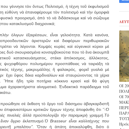
που γέννησε τὸν ὅντως Πολιτισμό, ἡ τέχνη τοῦ ἐκφυλισμοῦ
στη εὐθύνη νὰ ἐπαναφέρουμε τὸν πολιτισμὸ καὶ τὴν ὀμορφιὰ
φυσικὸ προορισμό, ἀπὸ τὸ νὰ διδάσκουμε καὶ νὰ σώζουμε
ΛΕΥΤ
άστου κατακλυσμοῦ διαχρονικά;
 πλὴν ὀλιγων ἐξαιρέσεων, εἶναι γελοιότητα. Κατὰ κανόνα,
τοπροοδευτικῶν ἀριστερῶν καὶ διαφόρων περιθωριακῶν
ρέπει νὰ λέγονται. Κομψὲς κυρίες καὶ εὐγενικοὶ κύριοι μὲ
ὧρες δυὸ σκουριασμένα κονσερβοκούτια που τὸ ἕνα ἀκουμπᾶ
τικοῦ κατασκευάσματος, στέκει ἀπόκοσμος, ἀλλόκοτος,
ῆς ψυχοφθόρου πολυημέρου προσπάθειας νὰ ταιριάξη τὰ
τικός τέχνης, μακρυμάλλης ἤ φαλακρός, φορεῖ γυαλιὰ μὲ
ριˑ ἔχει ὕφος δέκα καρδιναλίων καὶ σταυρώνοντας τὰ χέρια
ο. Ἤπιε ἤδη τρία ποτήρια κόκκινο κρασὶ καὶ θὰ φύγη
ΟΙ 2
μα ἀχαρακτήριστα αἰνιγματικό. Ἐνδεικτικὸ παράδειγμα τοῦ
ΠΟΛΕ
ρακάτω.
ΟΙ 7
ΜΑΚ
προώθησε σὲ ἔκθεση τὸ ἔργο τοῦ διάσημου ἀβαγκαρδιστῆ
ΠΕΡ
ῶν ἐπιφανεστέρων κριτικῶν ἔργων τέχνης ἀπεφάνθη ὅτι
‘’-Ὁ
ΠΑΡΑ
ρὲς πινελιές ἀλλὰ προϋπολογίζει τὴν παραμικρὴ γραμμή.Τὸ
ΤΟΥΣ
ὲ ἕναν ἄγριο ἐκλεπτυσμό.Ὁ
Brasseur
εἶναι καλλιτέχνης που
Ηράκλ
ρευτῆ μπαλέτου’’
. Ὅταν ἡ ἀπάτη ἀπεκαλύφθη, διότι ὁ