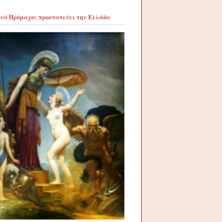
νά Πρόμαχος προστατεύει την Ελλάδα