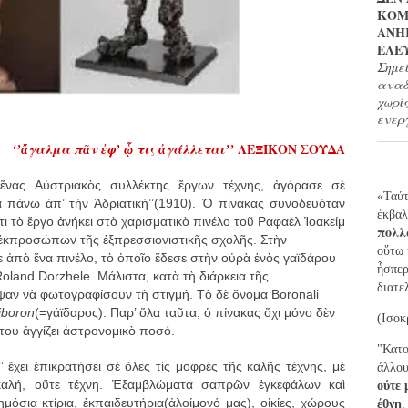
ΚΟΜ
ΑΝΗ
ΕΛΕ
Σημε
αναδ
χωρί
ενερ
ΛΕΞΙΚΟΝ ΣΟΥΔΑ
‘’ἄγαλμα πᾶν ἐφ’ ᾧ τις ἀγάλλεται’’
ἕνας Αὐστριακὸς συλλέκτης ἔργων τέχνης, ἀγόρασε σὲ
«Ταύτ
α πάνω ἀπ’ τὴν Ἀδριατική’’(1910). Ὁ πίνακας συνοδευόταν
ἐ
κβαλ
 τὸ ἔργο ἀνήκει στὸ χαρισματικὸ πινέλο τοῦ Ραφαὲλ Ἰοακείμ
πολλ
 ἐκπροσώπων τῆς ἐξπρεσσιονιστικῆς σχολῆς. Στὴν
ο
ὕ
τω
 ἀπὸ ἕνα πινέλο, τὸ ὁποῖο ἔδεσε στὴν οὐρὰ ἑνὸς γαϊδάρου
ἧ
σπε
oland Dorzhele. Μάλιστα, κατὰ τὴ διάρκεια τῆς
διατε
ψαν νὰ φωτογραφίσουν τὴ στιγμή. Τὸ δὲ ὄνομα
Boronali
iboron
(=γάϊδαρος). Παρ’ ὅλα ταῦτα, ὁ πίνακας ὄχι μόνο δὲν
(Ισοκ
 του ἀγγίζει ἀστρονομικὸ ποσό.
"Κατο
’ ἔχει ἐπικρατήσει σὲ ὅλες τὶς μοφρὲς τῆς καλῆς τέχνης, μὲ
άλλου
καλή, οὔτε τέχνη. Ἐξαμβλώματα σαπρῶν ἐγκεφάλων καὶ
ούτε 
όσια κτίρια, ἐκπαιδευτήρια(ἀλοίμονό μας), οἰκίες, χώρους
έθνη
,