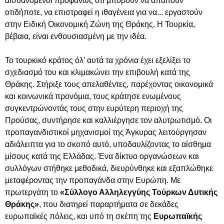
αισθανόμενοι προφανώς ότι μπορούν να απαιτούν
οτιδήποτε, να επιστραφεί η ιθαγένεια για να... εργαστούν
στην Ειδική Οικονομική Ζώνη της Θράκης. Η Τουρκία,
βέβαια, είναι ενθουσιασμένη με την ιδέα.
Το τουρκικό κράτος όλ' αυτά τα χρόνια έχει εξελίξει το
σχεδιασμό του και κλιμακώνει την επιβουλή κατά της
Θράκης. Στήριξε τους απελαθέντες, παρέχοντας οικονομικά
και κοινωνικά προνόμια, τους κράτησε ενωμένους
συγκεντρώνοντάς τους στην ευρύτερη περιοχή της
Προύσας, συντήρησε και καλλιέργησε τον αλυτρωτισμό. Οι
προπαγανδιστικοί μηχανισμοί της Άγκυρας λειτούργησαν
αδιάλειπτα για το σκοπό αυτό, υποδαυλίζοντας το αίσθημα
μίσους κατά της Ελλάδας. Ένα δίκτυο οργανώσεων και
συλλόγων στήθηκε μεθοδικά, διευρύνθηκε και εξαπλώθηκε
μεταφέροντας την προπαγάνδα στην Ευρώπη. Με
πρωτεργάτη το
«Σύλλογο Αλληλεγγύης Τούρκων Δυτικής
Θράκης»
, που διατηρεί παραρτήματα σε δεκάδες
ευρωπαϊκές πόλεις, και υπό τη σκέπη της
Ευρωπαϊκής