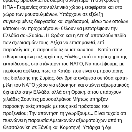
ομάδες, βρίσκονται σε διαρκή συναγερμό. Η σύγκρουση
ΗΠΑ - Γερμανίας στον ελληνικό χώρο μεταφέρεται και στο
χώρο των μουσουλμάνων. Υπάρχουν σε εξέλιξη
συγκεκριμένες διεργασίες και σχεδιασμοί, μέσω των οποίων
κάποιοι -αν προχωρήσουν- θέλουν να μετατρέψουν την
Ελλάδα σε «Συρία». Η Θράκη και η Αττική αποτελούν πεδία
των σχεδιασμών τους. Αξίζει να επισημανθεί, επί
παραδείγματι, η παρουσία αξιωματικών του... Κατάρ στην
τεθωρακισμένη ταξιαρχία της Ξάνθης, υπό το πρόσχημα της
εκπαίδευσης στα στάνταρντ του ΝΑΤΟ; Να πιστέψουμε, με
περίσσια αφέλεια, πως το Κατάρ, που είναι ο μπροστάρης
της διάλυσης της Συρίας, δεν βρήκε ανάμεσα σε τόσα κράτη-
μέλη του ΝΑΤΟ χώρο για εξάσκηση και στέλνει αξιωματικούς
όχι απλά στην Ελλάδα, αλλά στη Θράκη, όπου υπάρχουν
χιλιάδες Σουνίτες μουσουλμάνοι; Μήπως υπήρξαν
παρασκηνιακές επαφές με τους εκεί πράκτορες του
προξενείου; Την απάντηση τη γνωρίζουμε... Είναι τυχαίο ότι
πυκνώνει η παρουσία Αμερικανών αξιωματούχων από τη
Θεσσαλονίκη σε Ξάνθη και Κομοτηνή; Υπάρχει ή όχι