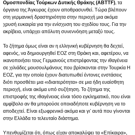
Ομοσπονδίας Τούρκων Δυτικής Θράκης (ΑΒΤΤF)
, τα
όργανα της Άγκυρας έχουν αποθρασυνθεί. Τώρα βλέπουν
στη γερμανική δραστηριότητα στην περιοχή μια ακόμα
χρυσή ευκαιρία για την ενίσχυση του σχεδίου τους. Για την
ακρίβεια, υπάρχει απόλυτη συνεννόηση μεταξύ τους.
Το ζήτημα όμως είναι αν η ελληνική κυβέρνηση θα δεχτεί,
αφενός, να δημιουργηθεί ΕΟΖ στη Θράκη και, αφετέρου, να
ικανοποιήσει τους Γερμανούς επιστρέφοντας την ιθαγένεια
σε χιλιάδες μουσουλμάνους που βρίσκονται στην Τουρκία Η
ΕΟΖ, για την οποία έχουν διατυπωθεί έντονες ενστάσεις
διότι προσθέτει μια «ιδιαιτερότητα» σε μια ήδη ευαίσθητη
περιοχή, είναι ακόμα υπό συζήτηση. Το ζήτημα της
επιστροφής της ιθαγένειας είναι τόσο εγκληματικό, που είναι
αμφίβολο αν θα μπορούσε οποιαδήποτε κυβέρνηση να το
αποδεχτεί. Είναι εξωφρενικό ακόμα και γι' αυτά που γίνονται
στην Ελλάδα το τελευταίο διάστημα.
Υπενθυμίζεται ότι, όπως είχαν αποκαλύψει τα «Επίκαιρα»,