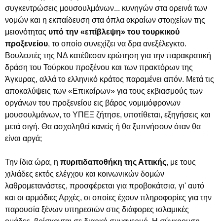
συγκεντρώσεις μουσουλμάνων... κυνηγών στα ορεινά των
νομών και η εκπαίδευση στα όπλα ακραίων στοιχείων της
μειονότητας
υπό την «επίβλεψη» του τουρκικού
προξενείου
, το οποίο συνεχίζει να δρα ανεξέλεγκτο.
Βουλευτές της ΝΔ κατέθεσαν ερώτηση για την παρακρατική
δράση του Τούρκου προξένου και των πρακτόρων της
Άγκυρας, αλλά το ελληνικό κράτος παραμένει απόν. Μετά τις
αποκαλύψεις των «Επικαίρων» για τους εκβιασμούς των
οργάνων του προξενείου εις βάρος νομιμόφρονων
μουσουλμάνων, το ΥΠΕΞ ζήτησε, υποτίθεται, εξηγήσεις και
μετά σιγή. Θα ασχοληθεί κανείς ή θα ξυπνήσουν όταν θα
είναι αργά;
Την ίδια ώρα, η
πυριτιδαποθήκη της Αττικής
, με τους
χιλιάδες εκτός ελέγχου και κοινωνικών δομών
λαθρομετανάστες, προσφέρεται για προβοκάτσια, γι' αυτό
και οι αρμόδιες Αρχές, οι οποίες έχουν πληροφορίες για την
παρουσία ξένων υπηρεσιών στις διάφορες ισλαμικές