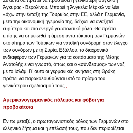
Σε αυτά θα πρέπει να προστεθεί η γενικότερη σύγκλιση
Άγκυρας - Βερολίνου. Μπορεί η Άνγκελα Μέρκελ να λέει
«όχι» στην ένταξη της Τουρκίας στην ΕΕ, αλλά η Γερμανία,
μετά την οικονομική ηγεμονία της, δείχνει να αναζητεί
ευρύτερο και πιο ενεργό γεωπολιτικό ρόλο. Θα πρέπει
επίσης να σημειωθεί η άμεση ανταπόκριση των Γερμανών
στο αίτημα των Τούρκων για νατοϊκή συνδρομή στον έλεγχο
των συνόρων με τη Συρία. Εξάλλου, το διαχρονικό
ενδιαφέρον των Γερμανών για τα κοιτάσματα της Μέσης
Ανατολής είναι γνωστό, όπως και ο «σύνδεσμος» των ναζί
με το Ισλάμ. Γι' αυτό οι γερμανικές κινήσεις στη Θράκη
πρέπει να παρακολουθούνται υπό το πρίσμα του
γενικότερου σχεδιασμού τους.
,
Αμερικανογερμανικός πόλεμος και φόβοι για
προβοκάτσια
Εν τω μεταξύ, ο πρωταγωνιστικός ρόλος των Γερμανών στο
ελληνικό ζήτημα και η επέλασή τους, που δεν περιορίζεται