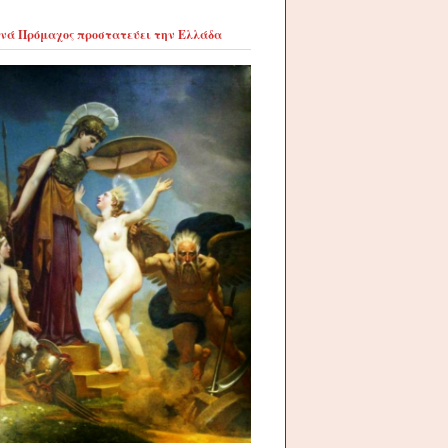
νά Πρόμαχος προστατεύει την Ελλάδα