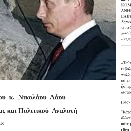
ΚΟΜ
ΑΝΗ
ΕΛΕ
Σημε
αναδ
χωρί
ενερ
«Ταύτ
ἐ
κβαλ
πολλ
ο
ὕ
τω
ἧ
σπε
διατε
ου
κ.
Νικολάου
Λάου
(Ισοκ
ς και Πολιτικού
Αναλυτή
"Κατο
άλλου
λο:
ούτε 
έθνη
,