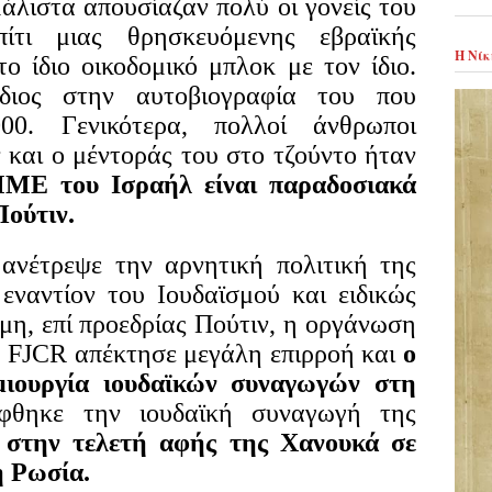
μάλιστα απουσίαζαν πολύ οι γονείς του
ίτι μιας θρησκευόμενης εβραϊκής
Η Νίκ
το ίδιο οικοδομικό μπλοκ με τον ίδιο.
διος στην αυτοβιογραφία του που
00. Γενικότερα, πολλοί άνθρωποι
 και ο μέντοράς του στο τζούντο ήταν
ΜΜΕ του Ισραήλ είναι παραδοσιακά
Πούτιν.
έτρεψε την αρνητική πολιτική της
 εναντίον του Ιουδαϊσμού και ειδικώς
μη, επί προεδρίας Πούτιν, η οργάνωση
 FJCR απέκτησε μεγάλη επιρροή και
ο
μιουργία ιουδαϊκών συναγωγών στη
φθηκε την ιουδαϊκή συναγωγή της
ε στην τελετή αφής της Χανουκά σε
η Ρωσία.