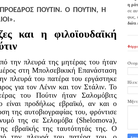
η ρά
ΠΡΟΕΔΡΟΣ
ΠΟΥΤΙΝ.
Ο
ΠΟΥΤΙΝ,
Η
σε αυ
φως, 
ΙΟΙ».
διότι
ζες και η φιλοϊουδαϊκή
ύτιν
Φόρμα
πό την πλευρά της μητέρας του ήταν
Όνομ
 μέρος στη Μπολσεβικική Επανάσταση
την πλευρά του πατέρα του εργάστηκε
Ηλεκ
ρος για τον Λένιν και τον Στάλιν. Το
τέρας του Πούτιν ήταν Σαλομόβιτς
Μήν
ίο είναι προδήλως εβραϊκό, αν και ο
οση της αυτοβιογραφίας του, φρόντισε
ώνυμό της σε Σελομόβα (Shelomova),
της εβραϊκής της ταυτότητάς της. Ο
πό την πλευρά του πατέρα του, ο