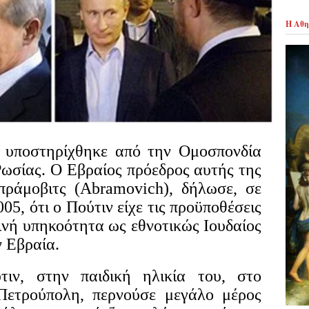
Η Αθη
ποστηρίχθηκε από την Ομοσπονδία
σίας. Ο Εβραίος πρόεδρος αυτής της
πράμοβιτς (Abramovich), δήλωσε, σε
05, ότι ο Πούτιν είχε τις προϋποθέσεις
ινή υπηκοότητα ως εθνοτικώς Ιουδαίος
ν Εβραία.
 στην παιδική ηλικία του, στο
 Πετρούπολη, περνούσε μεγάλο μέρος