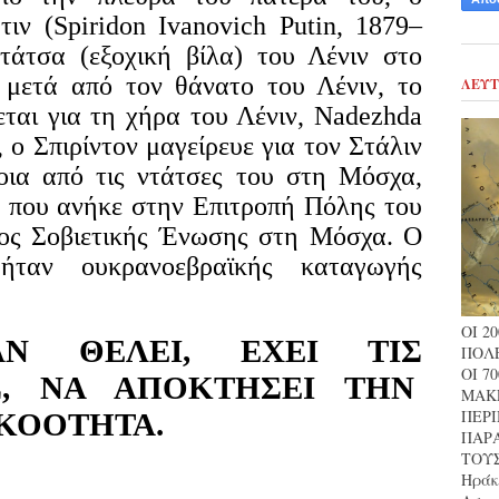
τιν (Spiridon Ivanovich Putin, 1879–
τάτσα (εξοχική βίλα) του Λένιν στο
 μετά από τον θάνατο του Λένιν, το
ΛΕΥΤ
εται για τη χήρα του Λένιν, Nadezhda
 ο Σπιρίντον μαγείρευε για τον Στάλιν
οια από τις ντάτσες του στη Μόσχα,
α που ανήκε στην Επιτροπή Πόλης του
ος Σοβιετικής Ένωσης στη Μόσχα. Ο
ταν ουκρανοεβραϊκής καταγωγής
ΟΙ 2
ΑΝ
ΘΕΛΕΙ,
ΕΧΕΙ
ΤΙΣ
ΠΟΛΕ
ΟΙ 7
,
ΝΑ
ΑΠΟΚΤΗΣΕΙ
ΤΗΝ
ΜΑΚ
ΠΕΡ
ΚΟΟΤΗΤΑ.
ΠΑΡΑ
ΤΟΥΣ
Ηράκλ