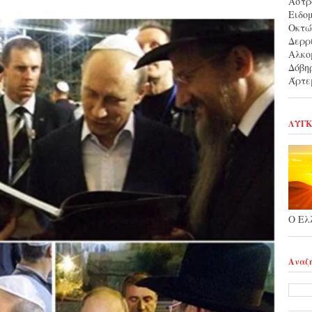
Αστρ
Ειδο
Οκτώ
Δερρ
Αλκο
Δόβη
Άρτε
ΛΥΓΚ
Ο Ελ
Αναζή