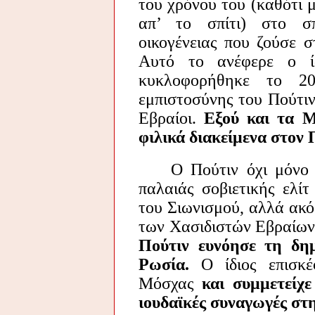
του χρόνου του (καθότι 
απ’ το σπίτι) στο σπ
οικογένειας που ζούσε σ
Αυτό το ανέφερε ο ί
κυκλοφορήθηκε το 20
εμπιστοσύνης του Πούτιν
Εβραίοι.
Εξού και τα 
φιλικά διακείμενα στον 
Ο Πούτιν όχι μόνο αν
παλαιάς σοβιετικής ελίτ
του Σιωνισμού, αλλά ακό
των Χασιδιστών Εβραίων
Πούτιν ευνόησε τη δη
Ρωσία.
Ο ίδιος επισκέ
Μόσχας
και συμμετείχ
ιουδαϊκές συναγωγές στ