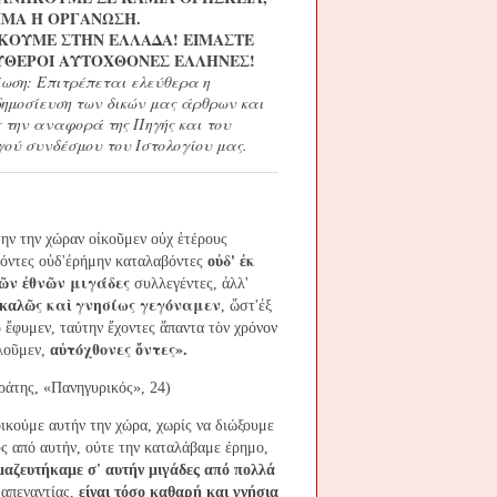
ΜΑ Ή ΟΡΓΑΝΩΣΗ.
ΚΟΥΜΕ ΣΤΗΝ ΕΛΛΑΔΑ!
ΕΙΜΑΣΤΕ
ΥΘΕΡΟΙ ΑΥΤΟΧΘΟΝΕΣ ΕΛΛΗΝΕΣ!
ίωση: Επιτρέπεται ελεύθερα η
ημοσίευση των δικών μας άρθρων και
ς την αναφορά της Πηγής και του
γού συνδέσμου του Ιστολογίου μας.
ην την χώραν ο
ἰ
κο
ῦ
μεν ο
ὐ
χ
ἑ
τέρους
δ'
κ
όντες ο
ὐ
δ'
ἐ
ρήμην καταλαβόντες
ο
ὐ
ἐ
ν
θν
ν μιγάδες
ῶ
ἐ
ῶ
συλλεγέντες,
ἀ
λλ'
ς κα
γνησίως γεγόναμεν
καλ
ῶ
ὶ
,
ὥ
στ'
ἐ
ξ
ρ
ἔ
φυμεν, ταύτην
ἔ
χοντες
ἅ
παντα τ
ὸ
ν χρόνον
τόχθονες
ντες».
λο
ῦ
μεν,
α
ὐ
ὄ
ράτης, «Πανηγυρικός», 24)
ικούμε αυτήν την χώρα, χωρίς να διώξουμε
ς από αυτήν, ούτε την καταλάβαμε έρημο,
μαζευτήκαμε σ' αυτήν μιγάδες από πολλά
 απεναντίας,
είναι τόσο καθαρή και γνήσια