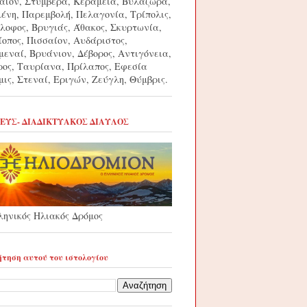
αίον, Στύμβερα, Κεραμεία, Βυλάζωρα,
μένη, Παρεμβολή, Πελαγονία, Τρίπολις,
λοφος, Βρυγιάς, Άθακος, Σκυρτωνία,
ίοπος, Πισσαίον, Αυδάριστος,
μεναί, Βρυάνιον, Δέβορος, Αντιγόνεια,
ρος, Ταυρίανα, Πρίλαπος, Εφεσία
μις, Στεναί, Εριγών, Ζεύγλη, Θύμβρις.
ΕΥΣ- ΔΙΑΔΙΚΤΥΑΚΟΣ ΔΙΑΥΛΟΣ
ληνικός Ηλιακός Δρόμος
τηση αυτού του ιστολογίου