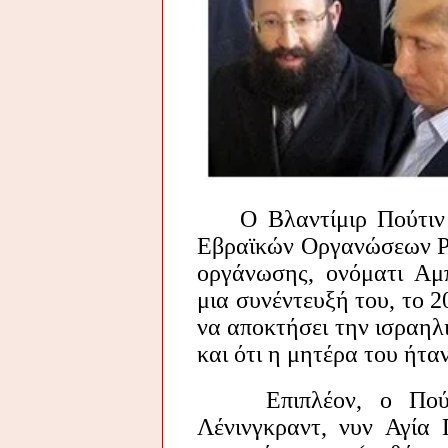
Ο Βλαντίμιρ Πούτιν υ
Εβραϊκών Οργανώσεων Ρω
οργάνωσης, ονόματι Αμ
μια συνέντευξή του, το 20
να αποκτήσει την ισραηλ
και ότι η μητέρα του ήτα
Επιπλέον, ο Πούτιν,
Λένινγκραντ, νυν Αγία